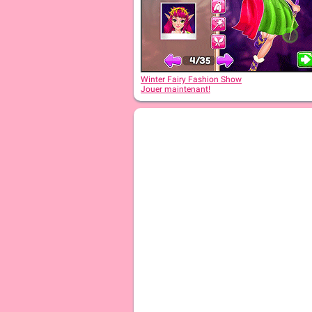
Winter Fairy Fashion Show
Jouer maintenant!