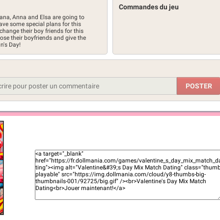
Commandes du jeu
ana, Anna and Elsa are going to
have some special plans for this
change their boy friends for this
ose their boyfriends and give the
n's Day!