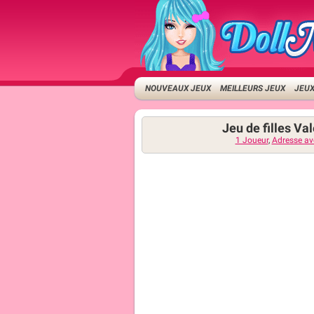
NOUVEAUX JEUX
MEILLEURS JEUX
JEUX
Jeu de filles Va
1 Joueur
,
Adresse ave