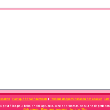
lisation
|
Politique de confidentialité
|
Politique d&apos;utilisation des cookies
|
Site
 pour filles, pour bébé, d'habillage, de cuisine, de princesse, de cuisine, de petit pone
Girls games
Игры для девочек
Jeux de filles