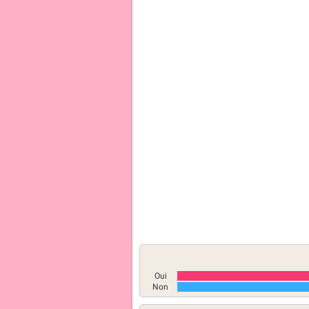
Oui
Non