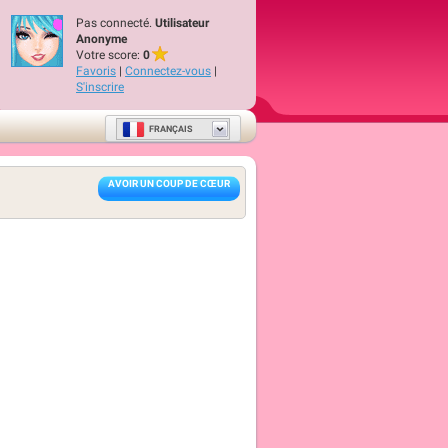
Pas connecté.
Utilisateur
Anonyme
Votre score:
0
Favoris
|
Connectez-vous
|
S'inscrire
FRANÇAIS
AVOIR UN COUP DE CŒUR