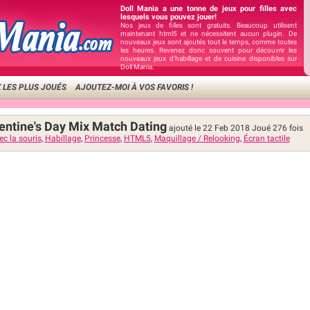
Doll Mania a une tonne de jeux pour filles avec
lesquels vous pouvez jouer!
Nos jeux de filles sont gratuits. Beaucoup utilisent
maintenant html5 et ne nécessitent aucun plugin. De
nouveaux jeux sont ajoutés tout le temps, comme toutes
les heures. Revenez donc souvent pour découvrir les
nouveaux jeux d'habillage et de cuisine disponibles sur
Doll Mania.
 LES PLUS JOUÉS
AJOUTEZ-MOI À VOS FAVORIS !
lentine's Day Mix Match Dating
ajouté le 22 Feb 2018
Joué
276
fois
c la souris
,
Habillage
,
Princesse
,
HTML5
,
Maquillage / Relooking
,
Écran tactile