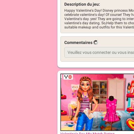
Description du jeu:
Happy Valentine's Day! Disney princess Mo
celebrate valentine's day! Of course! They 
Valentine's day. yes! They are going to inter
valentine's day dating. So,Help them to cho
suitable makeup and outfits for this Valenti
Commentaires