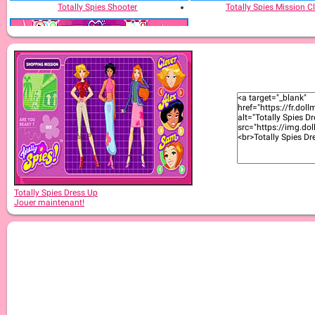
Totally Spies Shooter
Totally Spies Mission C
Totally Spies Dance
Totally Spies Dress Up
Jouer maintenant!