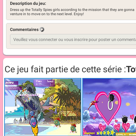
Description du jeu:
Dress up the Totally Spies girls according to the mission that they are gonna
venture in to move on to the next level. Enjoy!
Commentaires
Ce jeu fait partie de cette série :
To