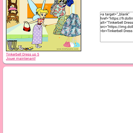
Tinkerbell Dress up 6
Tinkerbell Dress up 5
Jouer maintenant!