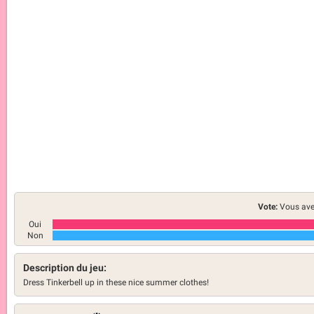
Vote:
Vous ave
Oui
Non
Description du jeu:
Dress Tinkerbell up in these nice summer clothes!