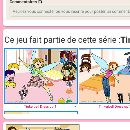
Commentaires
Ce jeu fait partie de cette série :
Ti
Tinkerbell Dress up 1
Tinkerbell Dress up 