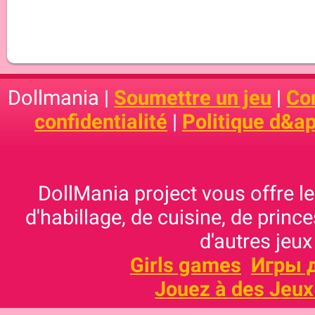
Dollmania |
Soumettre un jeu
|
Con
confidentialité
|
Politique d&ap
DollMania project vous offre les
d'habillage, de cuisine, de prince
d'autres jeux
Girls games
Игры 
Jouez à des Jeux