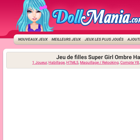
NOUVEAUX JEUX
MEILLEURS JEUX
JEUX LES PLUS JOUÉS
AJOUTE
Jeu de filles Super Girl Ombre Ha
1 Joueur
,
Habillage
,
HTML5
,
Maquillage / Relooking
,
Compte Y8