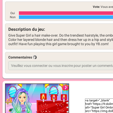
Vote:
Vous ave
Oui
Non
Description du jeu:
Give Super Girl a hair make-over. Do the trendiest hairstyle, the omb
Color her layered blonde hair and then dress her up in a hip and styl
outfit! Have fun playing this girl game brought to you by Y8.com!
Commentaires