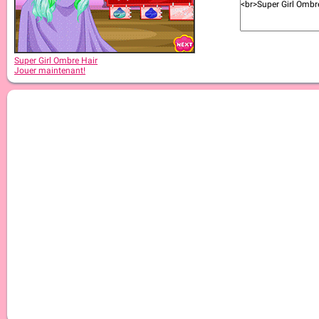
Super Girl Ombre Hair
Jouer maintenant!