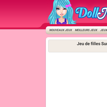
NOUVEAUX JEUX
MEILLEURS JEUX
JEUX
Jeu de filles 