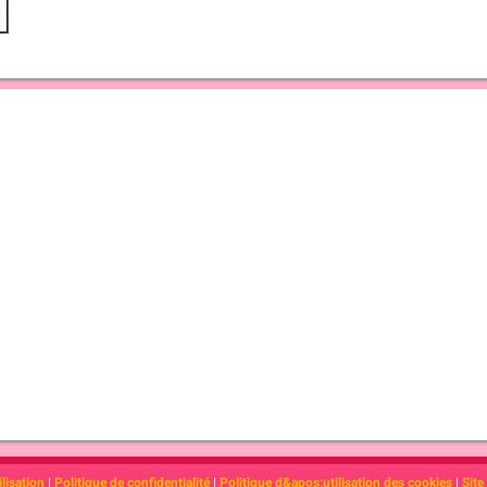
lisation
|
Politique de confidentialité
|
Politique d&apos;utilisation des cookies
|
Site