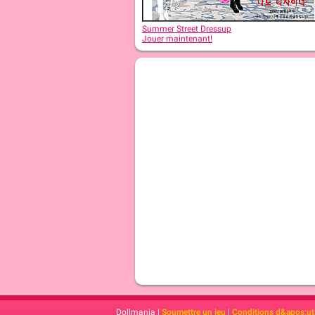
Summer Street Dressup
Jouer maintenant!
Dollmania |
Soumettre un jeu
|
Conditions d&apos;uti