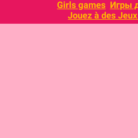
Girls games
Игры 
Jouez à des Jeux