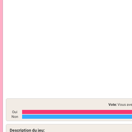
Vote:
Vous ave
Oui
Non
Description du jeu: