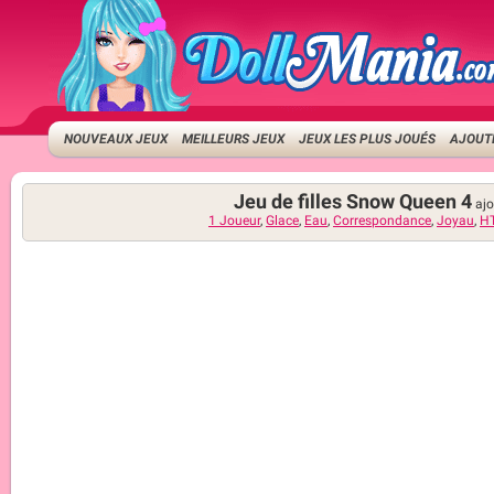
NOUVEAUX JEUX
MEILLEURS JEUX
JEUX LES PLUS JOUÉS
AJOUTE
Jeu de filles Snow Queen 4
ajo
1 Joueur
,
Glace
,
Eau
,
Correspondance
,
Joyau
,
H