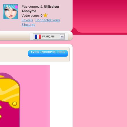
Pas connecté.
Utilisateur
Anonyme
Votre score:
0
Favoris
|
Connectez-vous
|
S'inscrire
FRANÇAIS
AVOIR UN COUP DE CŒUR