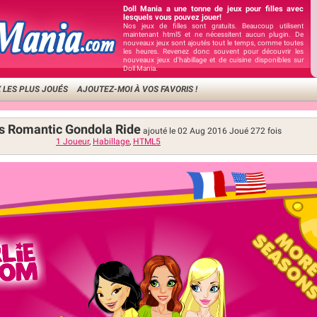
Doll Mania a une tonne de jeux pour filles avec
lesquels vous pouvez jouer!
Nos jeux de filles sont gratuits. Beaucoup utilisent
maintenant html5 et ne nécessitent aucun plugin. De
nouveaux jeux sont ajoutés tout le temps, comme toutes
les heures. Revenez donc souvent pour découvrir les
nouveaux jeux d'habillage et de cuisine disponibles sur
Doll Mania.
 LES PLUS JOUÉS
AJOUTEZ-MOI À VOS FAVORIS !
es Romantic Gondola Ride
ajouté le 02 Aug 2016
Joué
272
fois
1 Joueur
,
Habillage
,
HTML5