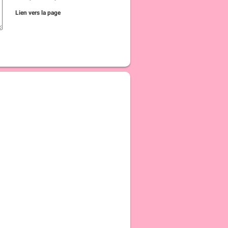
Lien vers la page