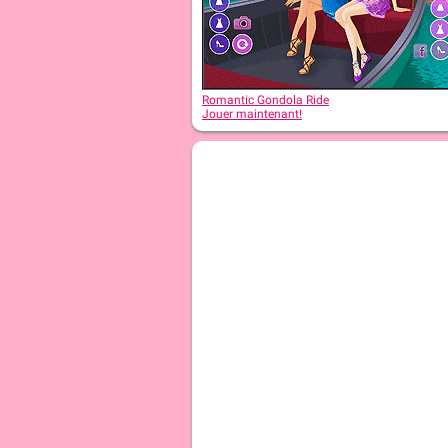
Romantic Gondola Ride
Jouer maintenant!