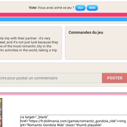
Vote:
Vous avez aimé ce jeu ?
OUI
NON
Commandes du jeu
rip with their partner - it's very
eed, and it's not just luck because they
ne of the most romantic city in the
 activities in the world, taking a trip