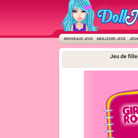
NOUVEAUX JEUX
MEILLEURS JEUX
JEUX
Jeu de fill