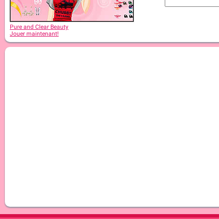
Pure and Clear Beauty
Jouer maintenant!