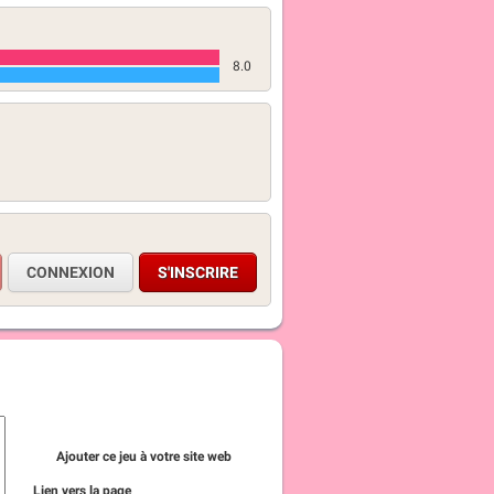
8.0
CONNEXION
S'INSCRIRE
Ajouter ce jeu à votre site web
Lien vers la page