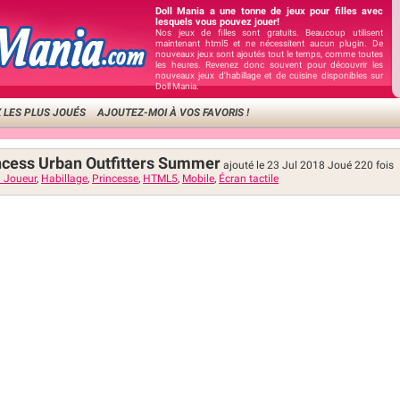
Doll Mania a une tonne de jeux pour filles avec
lesquels vous pouvez jouer!
Nos jeux de filles sont gratuits. Beaucoup utilisent
maintenant html5 et ne nécessitent aucun plugin. De
nouveaux jeux sont ajoutés tout le temps, comme toutes
les heures. Revenez donc souvent pour découvrir les
nouveaux jeux d'habillage et de cuisine disponibles sur
Doll Mania.
 LES PLUS JOUÉS
AJOUTEZ-MOI À VOS FAVORIS !
incess Urban Outfitters Summer
ajouté le 23 Jul 2018
Joué
220
fois
 Joueur
,
Habillage
,
Princesse
,
HTML5
,
Mobile
,
Écran tactile