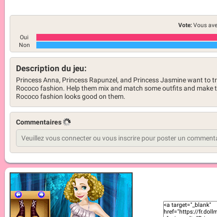
Vote:
Vous ave
Oui
Non
Description du jeu:
Princess Anna, Princess Rapunzel, and Princess Jasmine want to tr
Rococo fashion. Help them mix and match some outfits and make 
Rococo fashion looks good on them.
Commentaires