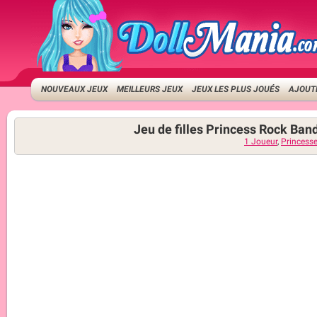
NOUVEAUX JEUX
MEILLEURS JEUX
JEUX LES PLUS JOUÉS
AJOUTE
Jeu de filles Princess Rock Ban
1 Joueur
,
Princess