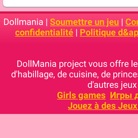
Dollmania |
Soumettre un jeu
|
Con
confidentialité
|
Politique d&ap
DollMania project vous offre les
d'habillage, de cuisine, de prince
d'autres jeux
Girls games
Игры 
Jouez à des Jeux