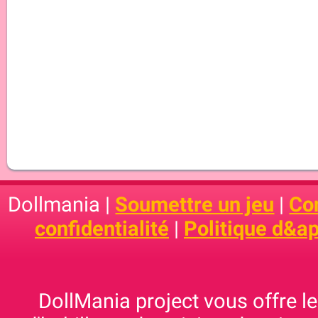
Dollmania |
Soumettre un jeu
|
Con
confidentialité
|
Politique d&ap
DollMania project vous offre les