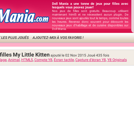
Doll Mania a une tonne de jeux pour filles avec
lesquels vous pouvez jouer!
Nos jeux de filles sont gratuits. Beaucoup utilisent
maintenant html5 et ne nécessitent aucun plugin. De
nouveaux jeux sont ajoutés tout le temps, comme toutes
les heures. Revenez donc souvent pour découvrir les
nouveaux jeux d'habillage et de cuisine disponibles sur
Doll Mania.
 LES PLUS JOUÉS
AJOUTEZ-MOI À VOS FAVORIS !
filles My Little Kitten
ajouté le 02 Nov 2015
Joué
435
fois
lage
,
Animal
,
HTML5
,
Compte Y8
,
Écran tactile
,
Capture d'écran Y8
,
Y8 Originals