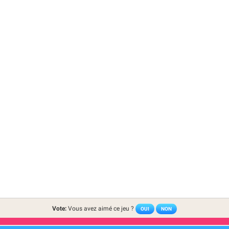
Vote:
Vous avez aimé ce jeu ?
OUI
NON