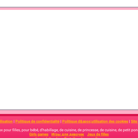
lisation
|
Politique de confidentialité
|
Politique d&apos;utilisation des cookies
|
Site
 pour filles, pour bébé, d'habillage, de cuisine, de princesse, de cuisine, de petit pone
Girls games
Игры для девочек
Jeux de filles