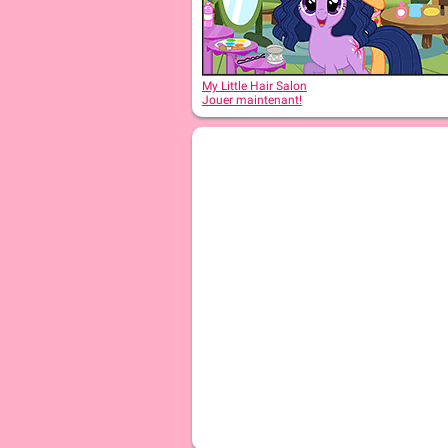
My Little Hair Salon
Jouer maintenant!