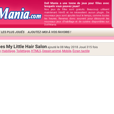
Doll Mania a une tonne de jeux pour filles avec
lesquels vous pouvez jouer!
Nos jeux de filles sont gratuits. Beaucoup utilisent
maintenant html5 et ne nécessitent aucun plugin. De
nouveaux jeux sont ajoutés tout le temps, comme toutes
les heures. Revenez donc souvent pour découvrir les
nouveaux jeux d'habillage et de cuisine disponibles sur
Doll Mania.
 LES PLUS JOUÉS
AJOUTEZ-MOI À VOS FAVORIS !
les My Little Hair Salon
ajouté le 08 May 2018
Joué
315
fois
r
,
Habillage
,
Toilettage
,
HTML5
,
Dessin-animé
,
Mobile
,
Écran tactile