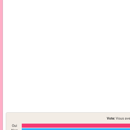
Vote:
Vous ave
Oui