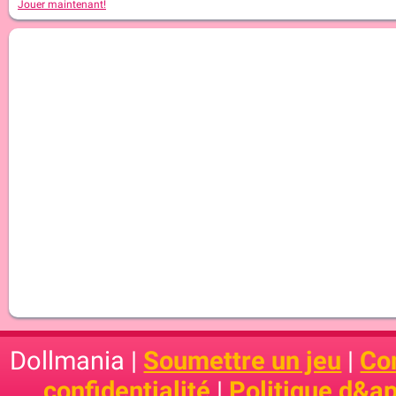
Jouer maintenant!
Dollmania |
Soumettre un jeu
|
Con
confidentialité
|
Politique d&ap