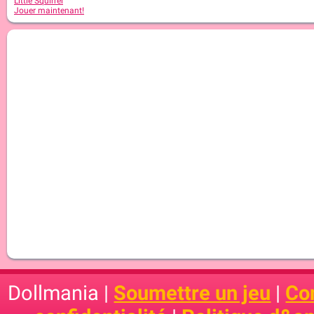
Little Squirrel
Jouer maintenant!
Dollmania |
Soumettre un jeu
|
Con