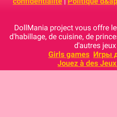
confidentialité
|
Politique d&ap
DollMania project vous offre les
d'habillage, de cuisine, de prince
d'autres jeux
Girls games
Игры 
Jouez à des Jeux