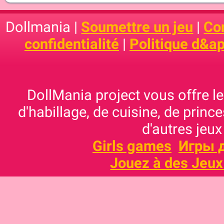
Dollmania |
Soumettre un jeu
|
Con
confidentialité
|
Politique d&ap
DollMania project vous offre les
d'habillage, de cuisine, de prince
d'autres jeux
Girls games
Игры 
Jouez à des Jeux