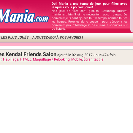
Doll Mania a une tonne de jeux pour filles avec
lesquels vous pouvez jouer!
Nos jeux de filles sont gratuits. Beaucoup utilisent
maintenant html5 et ne nécessitent aucun plugin. De
nouveaux jeux sont ajoutés tout le temps, comme toutes
les heures. Revenez donc souvent pour découvrir les
nouveaux jeux d'habillage et de cuisine disponibles sur
Doll Mania.
 LES PLUS JOUÉS
AJOUTEZ-MOI À VOS FAVORIS !
les Kendal Friends Salon
ajouté le 02 Aug 2017
Joué
474
fois
r
,
Habillage
,
HTML5
,
Maquillage / Relooking
,
Mobile
,
Écran tactile