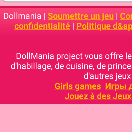
Dollmania |
Soumettre un jeu
|
Con
confidentialité
|
Politique d&ap
DollMania project vous offre les
d'habillage, de cuisine, de prince
d'autres jeux
Girls games
Игры 
Jouez à des Jeux