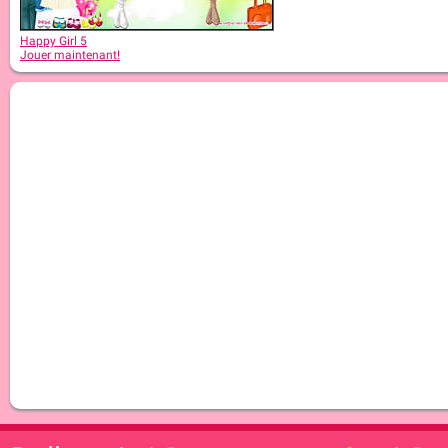
Happy Girl 5
Jouer maintenant!