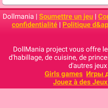
Dollmania |
Soumettre un jeu
|
Con
confidentialité
|
Politique d&ap
DollMania project vous offre les
d'habillage, de cuisine, de prince
d'autres jeux
Girls games
Игры 
Jouez à des Jeux