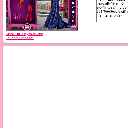
Glam Girl Busy Weekend
Jouer maintenant!