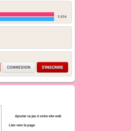
5.854
CONNEXION
S'INSCRIRE
Ajouter ce jeu à votre site web
Lien vers la page