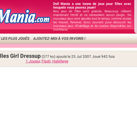
Doll Mania a une tonne de jeux pour filles avec
lesquels vous pouvez jouer!
Nos jeux de filles sont gratuits. Beaucoup utilisent
maintenant html5 et ne nécessitent aucun plugin. De
nouveaux jeux sont ajoutés tout le temps, comme toutes
les heures. Revenez donc souvent pour découvrir les
nouveaux jeux d'habillage et de cuisine disponibles sur
Doll Mania.
 LES PLUS JOUÉS
AJOUTEZ-MOI À VOS FAVORIS !
illes Girl Dressup
(377 ko)
ajouté le 25 Jul 2007
Joué
942
fois
1 Joueur
,
Flash
,
Habillage