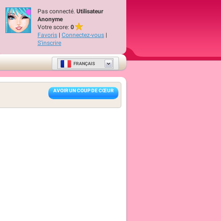
Pas connecté.
Utilisateur
Anonyme
Votre score:
0
Favoris
|
Connectez-vous
|
S'inscrire
FRANÇAIS
AVOIR UN COUP DE CŒUR