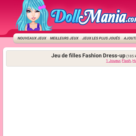
NOUVEAUX JEUX
MEILLEURS JEUX
JEUX LES PLUS JOUÉS
AJOUTE
Jeu de filles Fashion Dress-up
(185 
1 Joueur
,
Flash
,
H