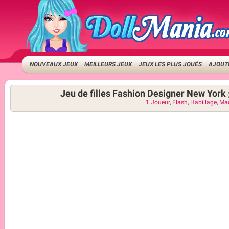
NOUVEAUX JEUX
MEILLEURS JEUX
JEUX LES PLUS JOUÉS
AJOUTE
Jeu de filles Fashion Designer New York
1 Joueur
,
Flash
,
Habillage
,
Maq