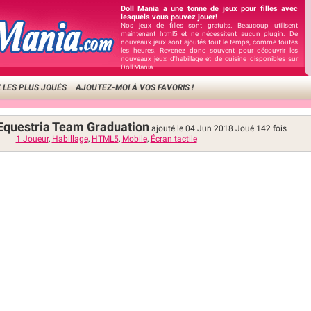
Doll Mania a une tonne de jeux pour filles avec
lesquels vous pouvez jouer!
Nos jeux de filles sont gratuits. Beaucoup utilisent
maintenant html5 et ne nécessitent aucun plugin. De
nouveaux jeux sont ajoutés tout le temps, comme toutes
les heures. Revenez donc souvent pour découvrir les
nouveaux jeux d'habillage et de cuisine disponibles sur
Doll Mania.
 LES PLUS JOUÉS
AJOUTEZ-MOI À VOS FAVORIS !
s Equestria Team Graduation
ajouté le 04 Jun 2018
Joué
142
fois
1 Joueur
,
Habillage
,
HTML5
,
Mobile
,
Écran tactile