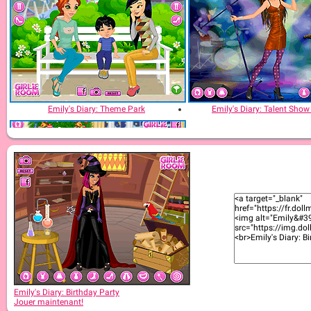
Emily's Diary: Theme Park
Emily's Diary: Talent Sho
Emily's Diary: Little Pony! My Christmas gift!
Emily's Diary: Birthday Party
Jouer maintenant!