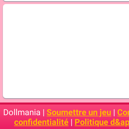
Dollmania |
Soumettre un jeu
|
Con
confidentialité
|
Politique d&ap