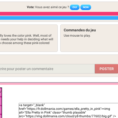
Vote:
Vous avez aimé ce jeu ?
OUI
NON
Commandes du jeu
y loves the color pink. Well, most of
Use mouse to play.
he needs your help in deciding what will
 to choose among these pink-colored