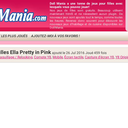
Doll Mania a une tonne de jeux pour filles avec
lesquels vous pouvez jouer!
Nos jeux de filles sont gratuits. Beaucoup utilisent
maintenant html5 et ne nécessitent aucun plugin. De
nouveaux jeux sont ajoutés tout le temps, comme toutes
les heures. Revenez donc souvent pour découvrir les
nouveaux jeux d'habillage et de cuisine disponibles sur
Doll Mania.
 LES PLUS JOUÉS
AJOUTEZ-MOI À VOS FAVORIS !
illes Ella Pretty in Pink
ajouté le 26 Jul 2016
Joué
459
fois
aquillage / Relooking
,
Compte Y8
,
Mobile
,
Écran tactile
,
Capture d'écran Y8
,
Y8 Origi