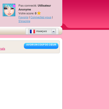
Pas connecté.
Utilisateur
Anonyme
Votre score:
0
Favoris
|
Connectez-vous
|
S'inscrire
FRANÇAIS
AVOIR UN COUP DE CŒUR
nals