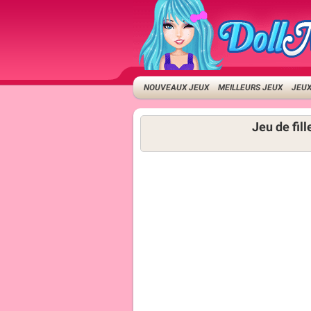
NOUVEAUX JEUX
MEILLEURS JEUX
JEUX
Jeu de fil