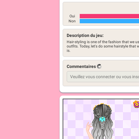
Oui
Non
Description du jeu:
Hair-styling is one of the fashion that we
outfits. Today, let's do some hairstyle that 
is.
Commentaires