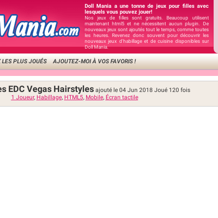
Doll Mania a une tonne de jeux pour filles avec
lesquels vous pouvez jouer!
Nos jeux de filles sont gratuits. Beaucoup utilisent
maintenant html5 et ne nécessitent aucun plugin. De
nouveaux jeux sont ajoutés tout le temps, comme toutes
les heures. Revenez donc souvent pour découvrir les
nouveaux jeux d'habillage et de cuisine disponibles sur
Doll Mania.
 LES PLUS JOUÉS
AJOUTEZ-MOI À VOS FAVORIS !
les EDC Vegas Hairstyles
ajouté le 04 Jun 2018
Joué
120
fois
1 Joueur
,
Habillage
,
HTML5
,
Mobile
,
Écran tactile