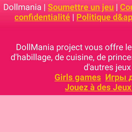
Dollmania |
Soumettre un jeu
|
Con
confidentialité
|
Politique d&ap
DollMania project vous offre les
d'habillage, de cuisine, de prince
d'autres jeux
Girls games
Игры 
Jouez à des Jeux