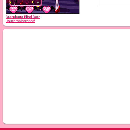
Draculaura Blind Date
Jouer maintenant!