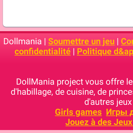
Dollmania |
Soumettre un jeu
|
Con
confidentialité
|
Politique d&ap
DollMania project vous offre les
d'habillage, de cuisine, de prince
d'autres jeux
Girls games
Игры 
Jouez à des Jeux