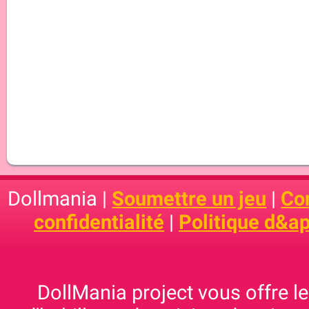
Dollmania |
Soumettre un jeu
|
Con
confidentialité
|
Politique d&ap
DollMania project vous offre les