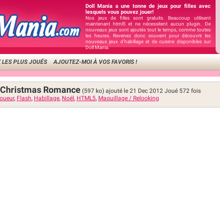
Doll Mania a une tonne de jeux pour filles avec
lesquels vous pouvez jouer!
Nos jeux de filles sont gratuits. Beaucoup utilisent
maintenant html5 et ne nécessitent aucun plugin. De
nouveaux jeux sont ajoutés tout le temps, comme toutes
les heures. Revenez donc souvent pour découvrir les
nouveaux jeux d'habillage et de cuisine disponibles sur
Doll Mania.
 LES PLUS JOUÉS
AJOUTEZ-MOI À VOS FAVORIS !
es Christmas Romance
(597 ko)
ajouté le 21 Dec 2012
Joué
572
fois
oueur
,
Flash
,
Habillage
,
Noël
,
HTML5
,
Maquillage / Relooking