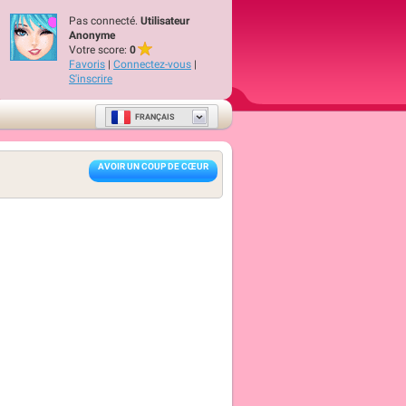
Pas connecté.
Utilisateur
Anonyme
Votre score:
0
Favoris
|
Connectez-vous
|
S'inscrire
FRANÇAIS
AVOIR UN COUP DE CŒUR