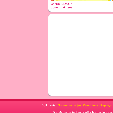
Casual Dressup
Jouer maintenant!
Dollmania |
Soumettre un jeu
|
Conditions d&apos;uti
DollMania project vous offre les meilleurs jeux