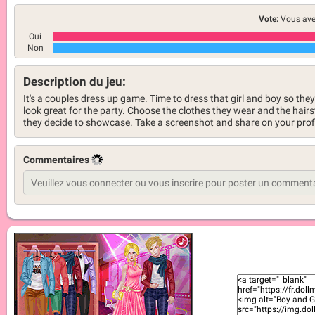
Vote:
Vous ave
Oui
Non
Description du jeu:
It's a couples dress up game. Time to dress that girl and boy so they
look great for the party. Choose the clothes they wear and the hairs
they decide to showcase. Take a screenshot and share on your profi
Commentaires