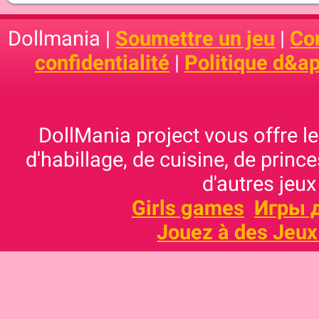
Dollmania |
Soumettre un jeu
|
Con
confidentialité
|
Politique d&ap
DollMania project vous offre les
d'habillage, de cuisine, de prince
d'autres jeux
Girls games
Игры 
Jouez à des Jeux