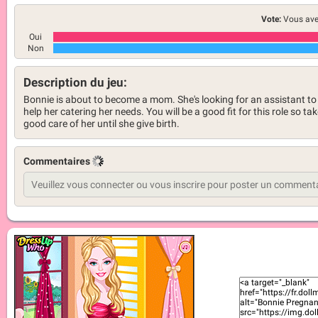
Vote:
Vous ave
Oui
Non
Description du jeu:
Bonnie is about to become a mom. She's looking for an assistant to
help her catering her needs. You will be a good fit for this role so ta
good care of her until she give birth.
Commentaires