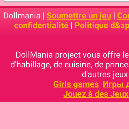
Dollmania |
Soumettre un jeu
|
Con
confidentialité
|
Politique d&ap
DollMania project vous offre les
d'habillage, de cuisine, de prince
d'autres jeux
Girls games
Игры 
Jouez à des Jeux