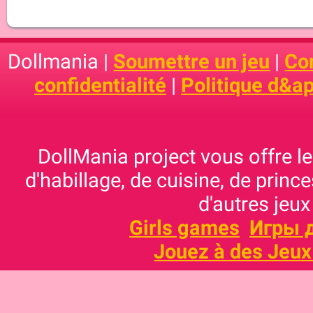
Dollmania |
Soumettre un jeu
|
Con
confidentialité
|
Politique d&ap
DollMania project vous offre les
d'habillage, de cuisine, de prince
d'autres jeux
Girls games
Игры 
Jouez à des Jeux