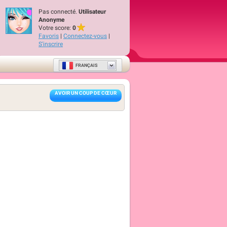
Pas connecté.
Utilisateur
Anonyme
Votre score:
0
Favoris
|
Connectez-vous
|
S'inscrire
FRANÇAIS
AVOIR UN COUP DE CŒUR