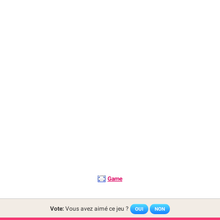
Game
Vote:
Vous avez aimé ce jeu ?
OUI
NON