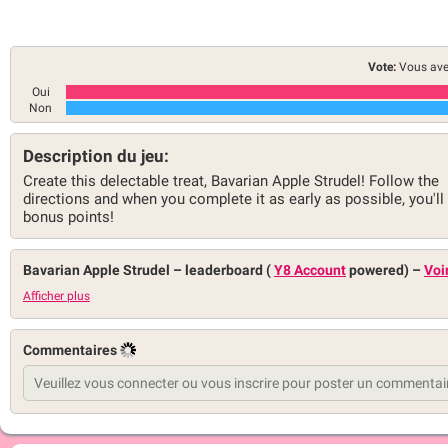
Vote:
Vous ave
Oui
Non
Description du jeu:
Create this delectable treat, Bavarian Apple Strudel! Follow the
directions and when you complete it as early as possible, you'll
bonus points!
Bavarian Apple Strudel –
leaderboard (
Y8 Account
powered)
–
Voi
Afficher plus
Commentaires