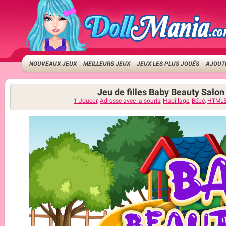
NOUVEAUX JEUX
MEILLEURS JEUX
JEUX LES PLUS JOUÉS
AJOUTE
Jeu de filles Baby Beauty Salon
1 Joueur
,
Adresse avec la souris
,
Habillage
,
Bébé
,
HTML