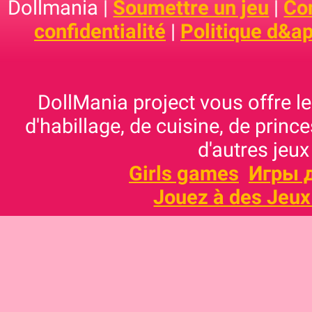
Dollmania |
Soumettre un jeu
|
Con
confidentialité
|
Politique d&ap
DollMania project vous offre les
d'habillage, de cuisine, de prince
d'autres jeux
Girls games
Игры 
Jouez à des Jeux