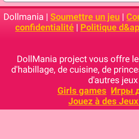
Dollmania |
Soumettre un jeu
|
Con
confidentialité
|
Politique d&ap
DollMania project vous offre les
d'habillage, de cuisine, de prince
d'autres jeux
Girls games
Игры 
Jouez à des Jeux