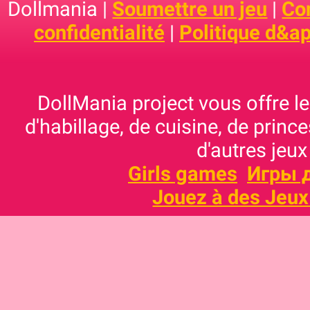
Dollmania |
Soumettre un jeu
|
Con
confidentialité
|
Politique d&ap
DollMania project vous offre les
d'habillage, de cuisine, de prince
d'autres jeux
Girls games
Игры 
Jouez à des Jeux