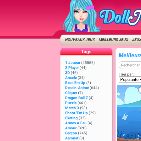
NOUVEAUX JEUX
MEILLEURS JEUX
JEUX
Tags
Meilleurs
1 Joueur
(25555)
2 Player
(44)
3D
(46)
Trier par:
Arcade
(34)
Beat 'Em Up
(3)
Dessin-Animé
(644)
Cliquer
(7)
Dragon Ball Z
(4)
Puzzle
(461)
Match 3
(98)
Shoot 'Em Up
(29)
Skating
(32)
Armes À Feu
(4)
Amour
(820)
Garçon
(745)
Aéronef
(8)