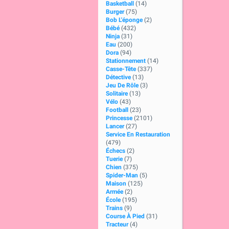
Basketball
(14)
Burger
(75)
Bob L'éponge
(2)
Bébé
(432)
Ninja
(31)
Eau
(200)
Dora
(94)
Stationnement
(14)
Casse-Tête
(337)
Détective
(13)
Jeu De Rôle
(3)
Solitaire
(13)
Vélo
(43)
Football
(23)
Princesse
(2101)
Lancer
(27)
Service En Restauration
(479)
Échecs
(2)
Tuerie
(7)
Chien
(375)
Spider-Man
(5)
Maison
(125)
Armée
(2)
École
(195)
Trains
(9)
Course À Pied
(31)
Tracteur
(4)