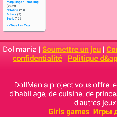
Maquillage / Relooking
(4939)
Natation
(23)
Échecs
(2)
École
(195)
>> Tous Les Tags
Dollmania |
Soumettre un jeu
|
Con
confidentialité
|
Politique d&ap
DollMania project vous offre les
d'habillage, de cuisine, de prince
d'autres jeux
Girls games
Игры 