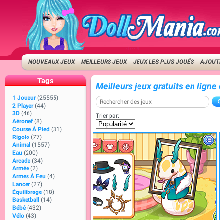
NOUVEAUX JEUX
MEILLEURS JEUX
JEUX LES PLUS JOUÉS
AJOUTE
Tags
Meilleurs jeux gratuits en ligne
1 Joueur
(25555)
2 Player
(44)
3D
(46)
Trier par:
Aéronef
(8)
Course À Pied
(31)
Rigolo
(77)
Animal
(1557)
Eau
(200)
Arcade
(34)
Armée
(2)
Armes À Feu
(4)
Lancer
(27)
Équilibrage
(18)
Basketball
(14)
Bébé
(432)
Vélo
(43)