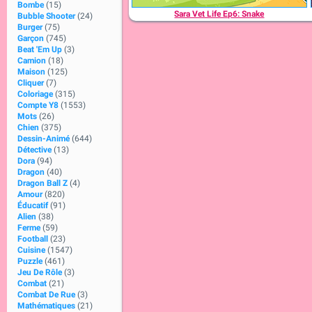
Bombe
(15)
Sara Vet Life Ep6: Snake
Bubble Shooter
(24)
Burger
(75)
Garçon
(745)
Beat 'Em Up
(3)
Camion
(18)
Maison
(125)
Cliquer
(7)
Coloriage
(315)
Compte Y8
(1553)
Mots
(26)
Chien
(375)
Dessin-Animé
(644)
Détective
(13)
Dora
(94)
Dragon
(40)
Dragon Ball Z
(4)
Amour
(820)
Éducatif
(91)
Alien
(38)
Ferme
(59)
Football
(23)
Cuisine
(1547)
Puzzle
(461)
Jeu De Rôle
(3)
Combat
(21)
Combat De Rue
(3)
Mathématiques
(21)