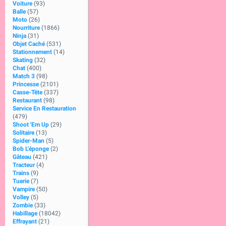
Voiture
(93)
Balle
(57)
Moto
(26)
Nourriture
(1866)
Ninja
(31)
Objet Caché
(531)
Stationnement
(14)
Skating
(32)
Chat
(400)
Match 3
(98)
Princesse
(2101)
Casse-Tête
(337)
Restaurant
(98)
Service En Restauration
(479)
Shoot 'Em Up
(29)
Solitaire
(13)
Spider-Man
(5)
Bob L'éponge
(2)
Gâteau
(421)
Tracteur
(4)
Trains
(9)
Tuerie
(7)
Vampire
(50)
Volley
(5)
Zombie
(33)
Habillage
(18042)
Effrayant
(21)